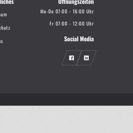
liches
Öffnungszeiten
Mo-Do 07:00 - 16:00 Uhr
sum
Fr 07:00 - 12:00 Uhr
chutz
Social Media
ns
icon
icon
icon-
icon-
facebook2
linkedin